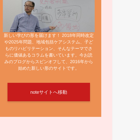
新しい学びの形を届けます！ 2018年同時改定
や2025年問題、地域包括ケアシステム、子ど
ものリハビリテーション、そんなテーマでさ
らに価値あるコラムを書いています。今お読
みのブログからスピンオフして、2016年から
始めた新しい形のサイトです。
noteサイトへ移動