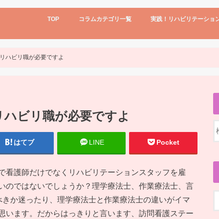
TOP
コラムカテゴリ一覧
実践！リハビリテーショ
リハビリテーションの事
回復期リハビリテーション
リハビリと看護の連携
実践！リハビリテーション看護
リハビリテーションの事
新人・若手ナース
訪問看護ステーション
科長・師長さん向け
2015年
2017年
機能強化型訪問看護
転職とか再就職のこと
診療報酬・介護報酬改定
進学、学校
日記
看護師を妻に持つ夫
リハビリ職が必要ですよ
リハビリ職が必要ですよ
はてブ
LINE
Pocket
で看護師だけでなくリハビリテーションスタッフを雇
いのではないでしょうか？理学療法士、作業療法士、言
べきか迷ったり、理学療法士と作業療法士の違いがイマ
思います。だからはっきりと言います、訪問看護ステー