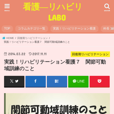
看護―リハビリ
menu
search
LABO
TOP
コラムカテゴリ一覧
実践！リハビリテーション看護
科長・
HOME
回復期リハビリテーション
実践！リハビリテーション看護７ 関節可動域訓練のこと
2014.03.22
2017.11.11
回復期リハビリテーション
実践！リハビリテーション看護７ 関節可動
域訓練のこと
LINE