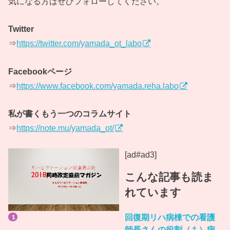
気になる方はぜひフォローしてください。
Twitter
⇒
https://twitter.com/yamada_ot_labo
Facebookページ
⇒
https://www.facebook.com/yamada.reha.labo
私が書くもう一つのコラムサイト
⇒
https://note.mu/yamada_ot/
[ad#ad3]
こんな記事も読ま
れています
回復期リハ病棟での看護
師長さんの役割（１）病