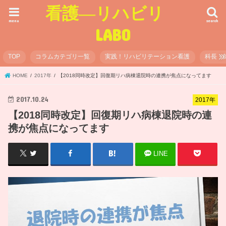
看護―リハビリ
menu
search
LABO
TOP
コラムカテゴリ一覧
実践！リハビリテーション看護
科長・
HOME
2017年
【2018同時改定】回復期リハ病棟退院時の連携が焦点になってます
2017.10.24
2017年
【2018同時改定】回復期リハ病棟退院時の連
携が焦点になってます
LINE