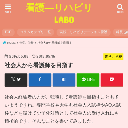
看護―リハビリ
menu
search
LABO
TOP
コラムカテゴリ一覧
実践！リハビリテーション看護
科長・
HOME
進学、学校
社会人から看護師を目指す
2014.05.08
2015.05.16
進学、学校
社会人から看護師を目指す
LINE
社会人経験者の方が、転職して看護師を目指すことも多
いようですね。専門学校や大学も社会人入試枠やAO入試
枠などを設けて少子化対策として社会人の受け入れにも
積極的です。そんなことを書いてみました。