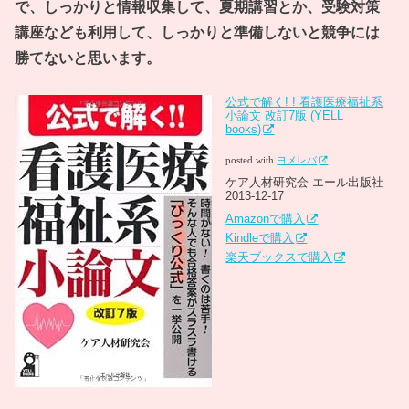
で、しっかりと情報収集して、夏期講習とか、受験対策
講座なども利用して、しっかりと準備しないと競争には
勝てないと思います。
公式で解く! ! 看護医療福祉系
小論文 改訂7版 (YELL
books)
posted with
ヨメレバ
ケア人材研究会 エール出版社
2013-12-17
Amazonで購入
Kindleで購入
楽天ブックスで購入