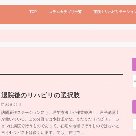
TOP
コラムカテゴリ一覧
実践！リハビリテーショ
リハビリテーションの事
回復期リハビリテーション
リハビリと看護の連携
実践！リハビリテーション看護
リハビリテーションの事
新人・若手ナース
訪問看護ステーション
科長・師長さん向け
2015年
2017年
機能強化型訪問看護
転職とか再就職のこと
診療報酬・介護報酬改定
進学、学校
日記
看護師を妻に持つ夫
退院後のリハビリの選択肢
2013.09.12
訪問看護ステーションにも、理学療法士や作業療法士、言語聴覚士
が働いている。この分野では少数派かな。まだまだリハビリテーシ
ョンは病院で行うものであって、在宅や地域で行うものではないと
言うセラピストは多くいます。でも、在宅で…