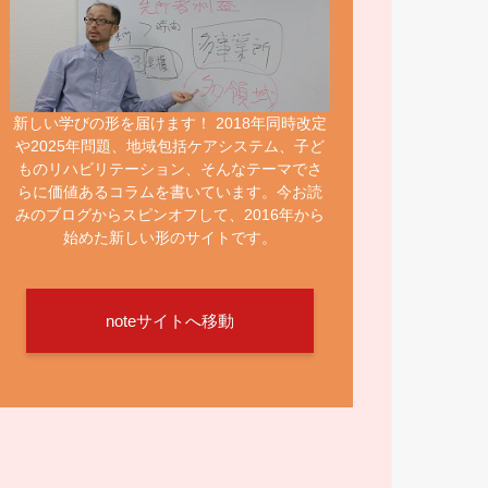
新しい学びの形を届けます！ 2018年同時改定
や2025年問題、地域包括ケアシステム、子ど
ものリハビリテーション、そんなテーマでさ
らに価値あるコラムを書いています。今お読
みのブログからスピンオフして、2016年から
始めた新しい形のサイトです。
noteサイトへ移動