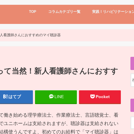
TOP
コラムカテゴリ一覧
実践！リハビリテーショ
リハビリテーションの事
回復期リハビリテーション
リハビリと看護の連携
実践！リハビリテーション看護
リハビリテーションの事
新人・若手ナース
訪問看護ステーション
科長・師長さん向け
2015年
2017年
機能強化型訪問看護
転職とか再就職のこと
診療報酬・介護報酬改定
進学、学校
日記
看護師を妻に持つ夫
人看護師さんにおすすめのマイ聴診器
って当然！新人看護師さんにおすす
はてブ
LINE
Pocket
て働き始める理学療法士、作業療法士、言語聴覚士、看
でユニホームは支給されますが、聴診器は支給されない
結構使うんですよ、初めてのお給料で「マイ聴診器」は