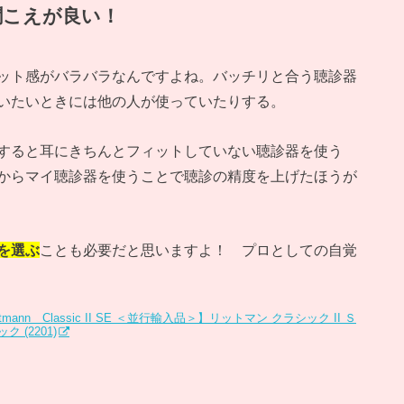
聞こえが良い！
ット感がバラバラなんですよね。バッチリと合う聴診器
いたいときには他の人が使っていたりする。
すると耳にきちんとフィットしていない聴診器を使う
からマイ聴診器を使うことで聴診の精度を上げたほうが
を選ぶ
ことも必要だと思いますよ！ プロとしての自覚
ann Classic II SE ＜並行輸入品＞】リットマン クラシック II Ｓ
(2201)