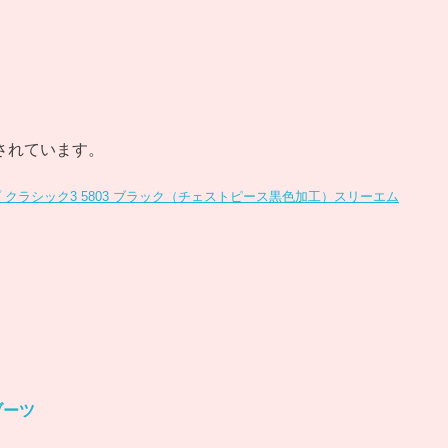
売されています。
プ クラシック3 5803 ブラック（チェストピース黒色加工）スリーエム
ブーツ