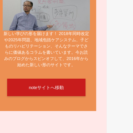
新しい学びの形を届けます！ 2018年同時改定
や2025年問題、地域包括ケアシステム、子ど
ものリハビリテーション、そんなテーマでさ
らに価値あるコラムを書いています。今お読
みのブログからスピンオフして、2016年から
始めた新しい形のサイトです。
noteサイトへ移動