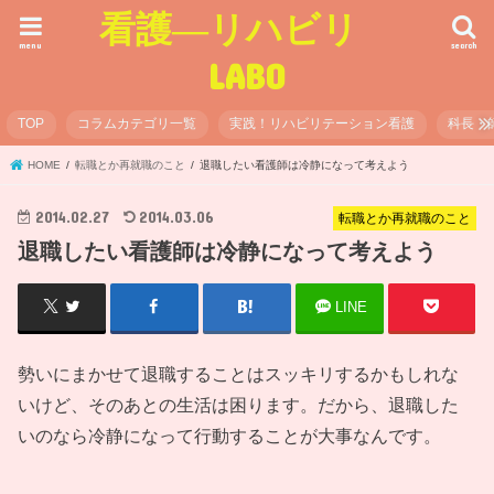
看護―リハビリ
menu
search
LABO
TOP
コラムカテゴリ一覧
実践！リハビリテーション看護
科長・
HOME
転職とか再就職のこと
退職したい看護師は冷静になって考えよう
2014.02.27
2014.03.06
転職とか再就職のこと
退職したい看護師は冷静になって考えよう
LINE
勢いにまかせて退職することはスッキリするかもしれな
いけど、そのあとの生活は困ります。だから、退職した
いのなら冷静になって行動することが大事なんです。